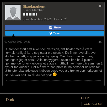
Skapknarkern
Junior Member
Join Date:
Aug 2022
Posts:
2
Share
Tweet
07 August 2022, 20:29
#2
Du trenger stort sett ikke noe invitasjon, det holder med å være
normalt høflig å lære seg etpar ord spansk. Du finner oversikt over
klubber på nett, ring på å vær hyggelig. Miembro = medlem. soy
noruega = jeg er norsk. Alle innbyggere i spania kan ha 4 planter
hjemme. derfor er klubbene et slags smutthull hvor flere går sammen å
dyrker for klubben. Det Må være non-profit klubb derfor er de redd for
at turister skal ødelegge klubben deres ved å tiltrekke oppmerksomhet
dit. Så vær snill så får du det godt
HELP
Dark
CONTACT US